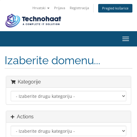
Hrvatski
Prijava
Registtracija
Pregled košarice
Toggl
navig
Izaberite domenu...
Kategorije
Actions