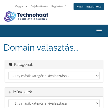
Magyar
Bejelentkezés
Regisztráció
Kosár megtekintése
Váltá
a
navig
Domain választás...
Kategóriák
Műveletek