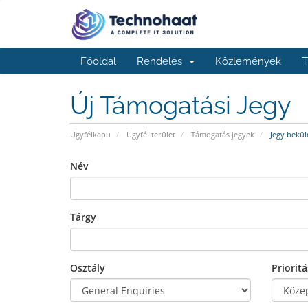
Főoldal
Rendelés
Közlemények
T
Új Támogatási Jegy
Ügyfélkapu
Ügyfél terület
Támogatás jegyek
Jegy bekül
Név
Tárgy
Osztály
Prioritá