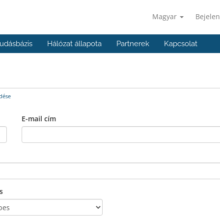
Magyar
Bejelen
udásbázis
Hálózat állapota
Partnerek
Kapcsolat
dése
E-mail cím
s